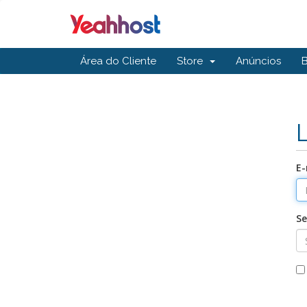
Área do Cliente
Store
Anúncios
E-
S