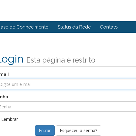
Base de Conhecimento
Status da Rede
Contato
Login
Esta página é restrito
mail
enha
Lembrar
Esqueceu a senha?